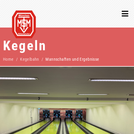
Kegeln
Home
Kegelbahn
Mannschaften und Ergebnisse