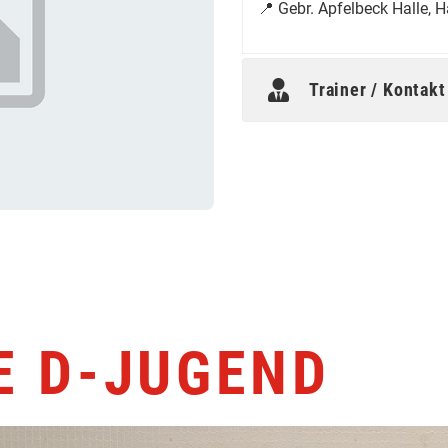
📍 Gebr. Apfelbeck Halle, 
Trainer / Kontakt
E D-JUGEND