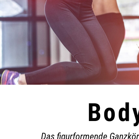
Body
Das figurformende Ganzkör