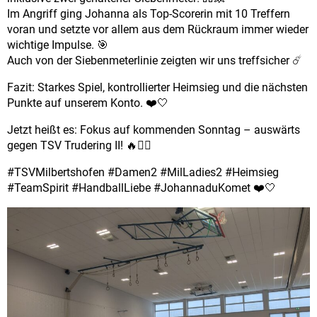
Im Angriff ging Johanna als Top-Scorerin mit 10 Treffern
voran und setzte vor allem aus dem Rückraum immer wieder
wichtige Impulse. 🎯
Auch von der Siebenmeterlinie zeigten wir uns treffsicher ☄️
Fazit: Starkes Spiel, kontrollierter Heimsieg und die nächsten
Punkte auf unserem Konto. ❤️🤍
Jetzt heißt es: Fokus auf kommenden Sonntag – auswärts
gegen TSV Trudering II! 🔥🤾‍♀️
#TSVMilbertshofen #Damen2 #MilLadies2 #Heimsieg
#TeamSpirit #HandballLiebe #JohannaduKomet ❤️🤍