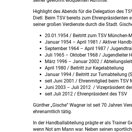
seiner gewohnt eloquenten Auftritte.
Highlight des Abends für die Delegation des T
Dietl. Beim TSV bereits zum Ehrenpräsidenten er
seiner großen Verdienste durch die Stadt. Gisc
20.01.1954 / Beitritt zum TSV München-Mi
Januar 1954 – April 1981 / Aktiver Handb
September 1964 – April 1987 / Jugend
Juli 1965 – Oktober 1968 / Jugendleiter 
März 1996 – Januar 2002 / Abteilungsleit
April 1980 / Beitritt zur Kegelabteilun
Januar 1994 / Beitritt zur Turnabteilung (
seit Juni 2001 / Ehrenmitglied beim TSV 
Juni 2003 – Juli 2012 / Vizepräsident de
seit Juli 2012 / Ehrenpräsident des TSV
Günther „Gische“ Wagner ist seit 70 Jahren Ver
ehrenamtlich tätig.
In der Handballabteilung prägte er als Trainer
wenn Not am Mann war. Neben seinen sportliche