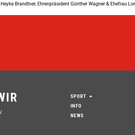
rin Heyke Brandtner, Ehrenpräsident Günther Wagner & Ehefrau L
WIR
SPORT
INFO
V.
NEWS