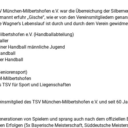
SV München-Milbertshofen e.V. war die Überreichung der Silber
nannt erfuhr „Gische“, wie er von den Vereinsmitgliedern genann
he Wagner’s Lebenslauf ist durch und durch dem Verein gewidmet.
lbertshofen e.V. (Handballabteilung)
aller
trainer Handball männliche Jugend
Handball
er Handball
g
Seniorensport)
M-Milbertshofen
s TSV für Sport und Liegenschaften
einsmitglied des TSV München-Milbertshofen e.V. und seit 60 J
 Generationen von Spielern und sprang auch nach dem offiziellen
n Erfolgen (5x Bayerische Meisterschaft, Süddeutsche Meistersc